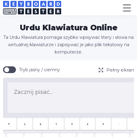
Urdu Klawiatura Online
Ta Urdu Klawiatura pomaga szybko wpisywać litery i słowa na
wirtualnej klawiaturze i zapisywać je jako plik tekstowy na
komputerze.
Pełny ekran
Tryb jasny / ciemny
٣
٤
٥
٦
٧
٨
٩
٠
-