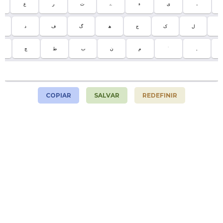
ع
ر
ت
ے
ء
ى
ﮦ
س
د
ف
گ
ھ
ج
ک
ل
؛
ش
چ
ط
ب
ن
م
ۤ
,
COPIAR
SALVAR
REDEFINIR