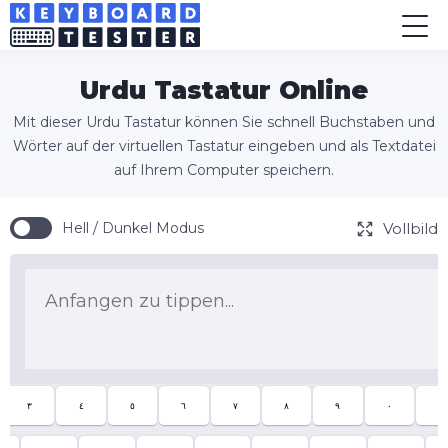
Urdu Tastatur Online
Mit dieser Urdu Tastatur können Sie schnell Buchstaben und
Wörter auf der virtuellen Tastatur eingeben und als Textdatei
auf Ihrem Computer speichern.
Vollbild
Hell / Dunkel Modus
٣
٤
٥
٦
٧
٨
٩
٠
-