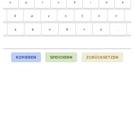
ε
ρ
τ
υ
θ
ι
ο
π
δ
φ
γ
η
ξ
κ
λ
΄
χ
ψ
ω
β
ν
μ
,
KOPIEREN
SPEICHERN
ZURÜCKSETZEN