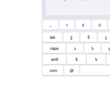
„
1
2
3
tab
ქ
წ
ე
caps
ა
ს
shift
ზ
ხ
.com
@