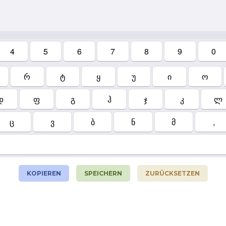
4
5
6
7
8
9
0
რ
ტ
ყ
უ
ი
ო
დ
ფ
გ
ჰ
ჯ
კ
ლ
ც
ვ
ბ
ნ
მ
,
KOPIEREN
SPEICHERN
ZURÜCKSETZEN