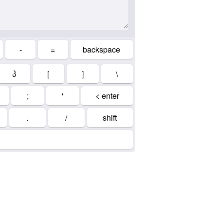
-
=
backspace
პ
[
]
\
;
'
< enter
.
/
shift