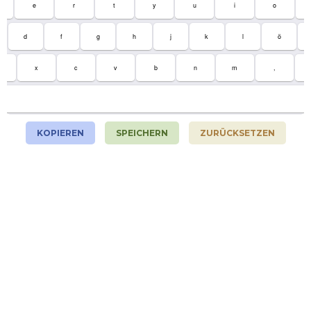
e
r
t
y
u
i
o
d
f
g
h
j
k
l
ö
x
c
v
b
n
m
,
KOPIEREN
SPEICHERN
ZURÜCKSETZEN