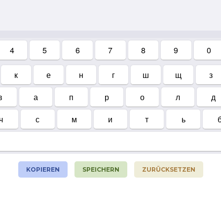
4
5
6
7
8
9
0
к
е
н
г
ш
щ
з
в
а
п
р
о
л
д
ч
с
м
и
т
ь
KOPIEREN
SPEICHERN
ZURÜCKSETZEN