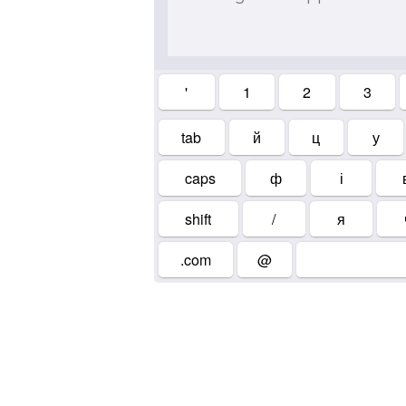
'
1
2
3
tab
й
ц
у
caps
ф
і
shift
/
я
.com
@