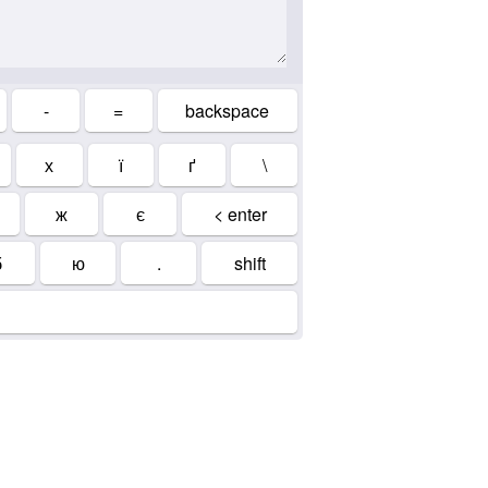
-
=
backspace
х
ї
ґ
\
ж
є
< enter
б
ю
.
shift