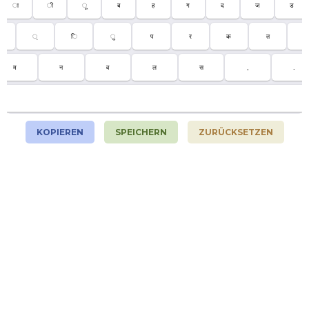
ा
ी
ू
ब
ह
ग
द
ज
ड
्
ि
ु
प
र
क
त
च
म
न
व
ल
स
,
.
KOPIEREN
SPEICHERN
ZURÜCKSETZEN