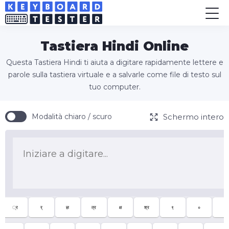
Tastiera Hindi Online
Questa Tastiera Hindi ti aiuta a digitare rapidamente lettere e
parole sulla tastiera virtuale e a salvarle come file di testo sul
tuo computer.
Schermo intero
Modalità chiaro / scuro
्र
र्
ज्ञ
त्र
क्ष
श्र
९
०
-