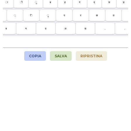
ा
ी
ू
ब
ह
ग
द
ज
ड
्
ि
ु
प
र
क
त
च
म
न
व
ल
स
,
.
COPIA
SALVA
RIPRISTINA