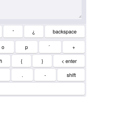
'
¿
backspace
o
p
+
ñ
{
}
< enter
.
-
shift