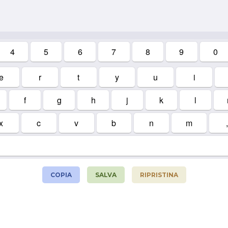
4
5
6
7
8
9
0
e
r
t
y
u
i
f
g
h
j
k
l
x
c
v
b
n
m
,
COPIA
SALVA
RIPRISTINA