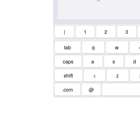
|
1
2
3
tab
q
w
caps
a
s
d
shift
<
z
.com
@