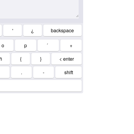
'
¿
backspace
o
p
+
ñ
{
}
< enter
.
-
shift