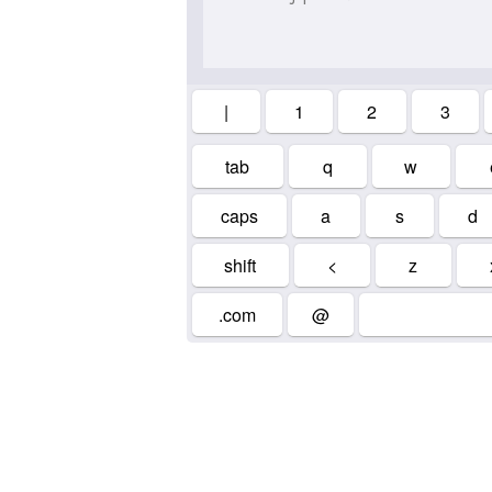
|
1
2
3
tab
q
w
caps
a
s
d
shift
<
z
.com
@