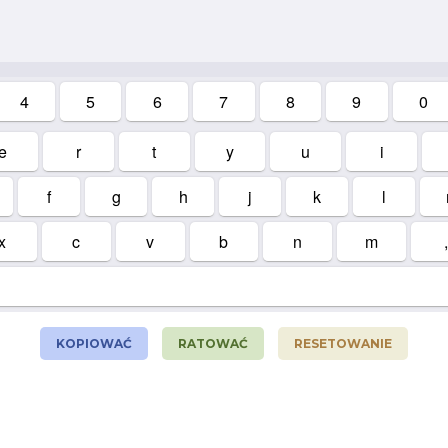
4
5
6
7
8
9
0
e
r
t
y
u
i
f
g
h
j
k
l
x
c
v
b
n
m
,
KOPIOWAĆ
RATOWAĆ
RESETOWANIE