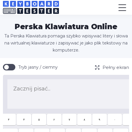
Perska Klawiatura Online
Ta Perska Klawiatura pomaga szybko wpisywać litery i słowa
na wirtualnej klawiaturze i zapisywać je jako plik tekstowy na
komputerze.
Pełny ekran
Tryb jasny / ciemny
۳
۴
۵
۶
۷
۸
۹
۰
-