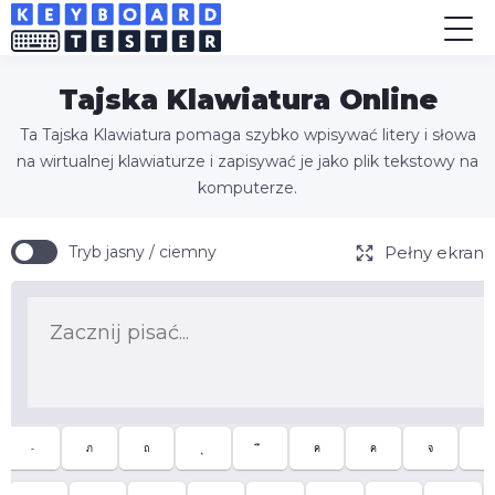
Tajska Klawiatura Online
Ta Tajska Klawiatura pomaga szybko wpisywać litery i słowa
na wirtualnej klawiaturze i zapisywać je jako plik tekstowy na
komputerze.
Pełny ekran
Tryb jasny / ciemny
-
ภ
ถ
ค
ฅ
จ
ข