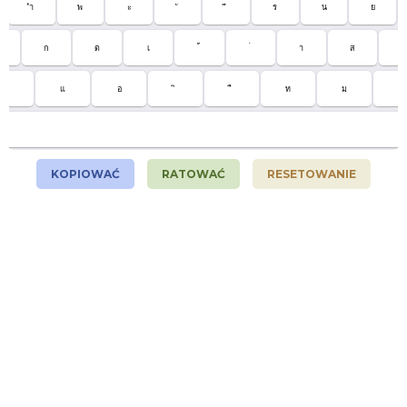
ำ
พ
ะ
ร
น
ย
ก
ด
เ
า
ส
ว
ป
แ
อ
ท
ม
ใ
KOPIOWAĆ
RATOWAĆ
RESETOWANIE