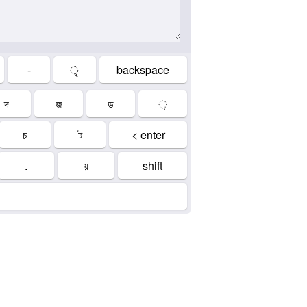
-
ৃ
backspace
দ
জ
ড
়
চ
ট
< enter
.
য়
shift