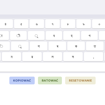
৪
৫
৬
৭
৮
৯
০
া
ী
ূ
ব
হ
গ
ি
ু
প
ৰ
ক
ত
ন
ৱ
ল
স
,
KOPIOWAĆ
RATOWAĆ
RESETOWANIE