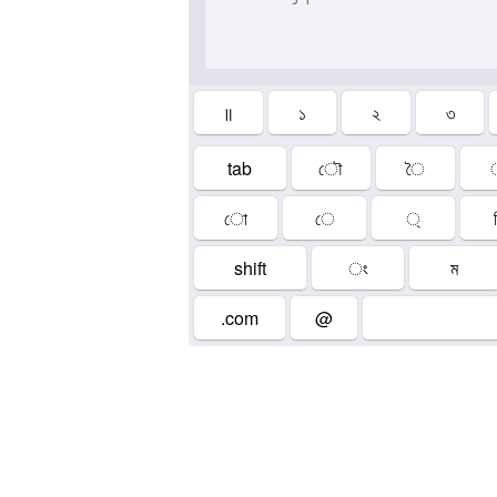
॥
১
২
৩
tab
ৌ
ৈ
ো
ে
্
shift
ং
ম
.com
@