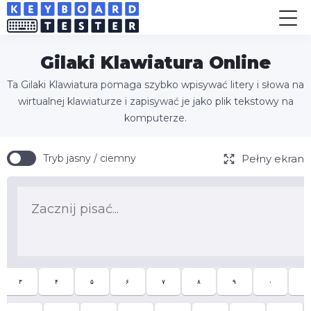
Gilaki Klawiatura Online
Ta Gilaki Klawiatura pomaga szybko wpisywać litery i słowa na
wirtualnej klawiaturze i zapisywać je jako plik tekstowy na
komputerze.
Pełny ekran
Tryb jasny / ciemny
۳
۴
۵
۶
۷
۸
۹
۰
-