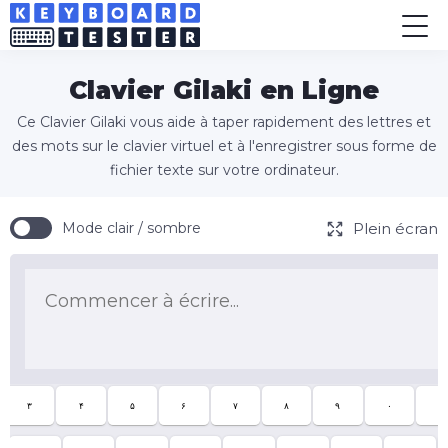
Clavier Gilaki en Ligne
Ce Clavier Gilaki vous aide à taper rapidement des lettres et
des mots sur le clavier virtuel et à l'enregistrer sous forme de
fichier texte sur votre ordinateur.
Plein écran
Mode clair / sombre
۳
۴
۵
۶
۷
۸
۹
۰
-