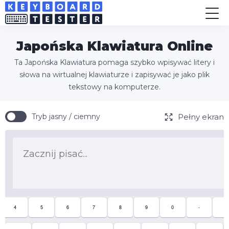
Japońska Klawiatura Online
Ta Japońska Klawiatura pomaga szybko wpisywać litery i
słowa na wirtualnej klawiaturze i zapisywać je jako plik
tekstowy na komputerze.
Pełny ekran
Tryb jasny / ciemny
4
5
6
7
8
9
0
-
^