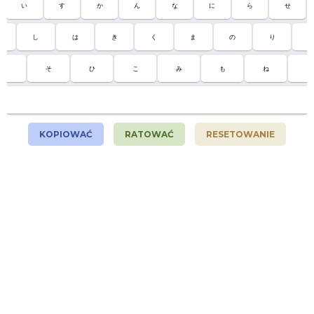
い
す
か
ん
な
に
ら
せ
し
は
き
く
ま
の
り
さ
そ
ひ
こ
み
も
ね
る
KOPIOWAĆ
RATOWAĆ
RESETOWANIE