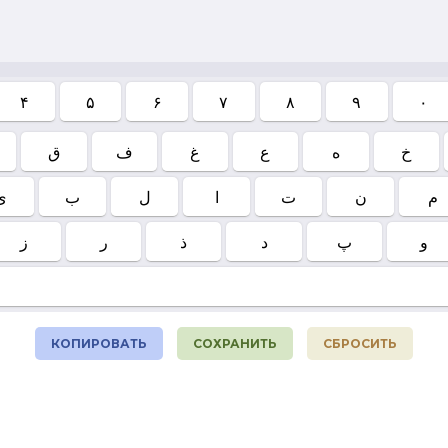
۴
۵
۶
۷
۸
۹
۰
خ
ه
ع
غ
ف
ق
م
ن
ت
ا
ل
ب
ی
و
پ
د
ذ
ر
ز
КОПИРОВАТЬ
СОХРАНИТЬ
СБРОСИТЬ