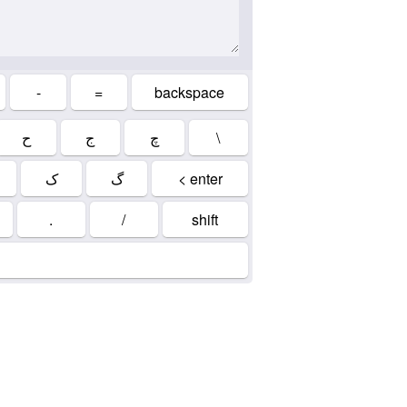
-
=
backspace
ح
ج
چ
\
ک
گ
< enter
.
/
shift