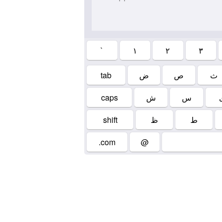
`
۱
۲
۳
tab
ض
ص
ث
caps
ش
س
shift
ظ
ط
.com
@