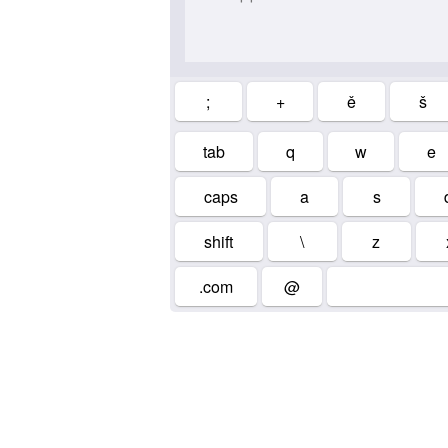
;
+
ě
š
tab
q
w
e
caps
a
s
shift
\
z
.com
@