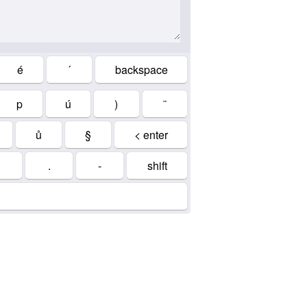
é
´
backspace
p
ú
)
¨
ů
§
< enter
.
-
shift