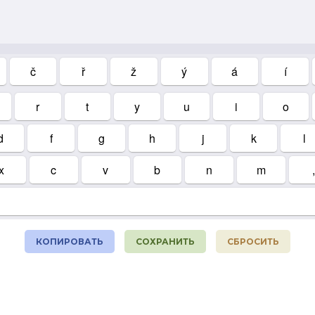
č
ř
ž
ý
á
í
r
t
y
u
i
o
d
f
g
h
j
k
l
x
c
v
b
n
m
,
КОПИРОВАТЬ
СОХРАНИТЬ
СБРОСИТЬ