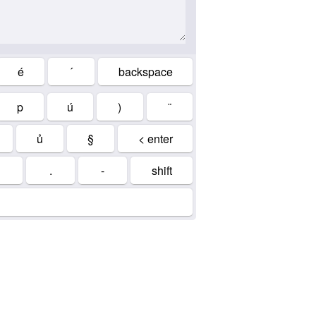
é
´
backspace
p
ú
)
¨
ů
§
< enter
.
-
shift