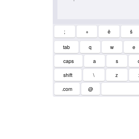
;
+
ě
š
tab
q
w
e
caps
a
s
shift
\
z
.com
@