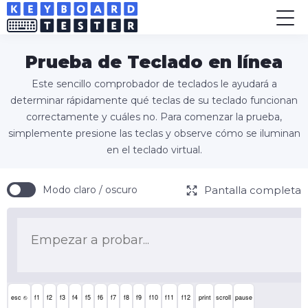
Prueba de Teclado en línea
Este sencillo comprobador de teclados le ayudará a
determinar rápidamente qué teclas de su teclado funcionan
correctamente y cuáles no. Para comenzar la prueba,
simplemente presione las teclas y observe cómo se iluminan
en el teclado virtual.
Pantalla completa
Modo claro / oscuro
esc ⎋
f1
f2
f3
f4
f5
f6
f7
f8
f9
f10
f11
f12
print
scroll
pause