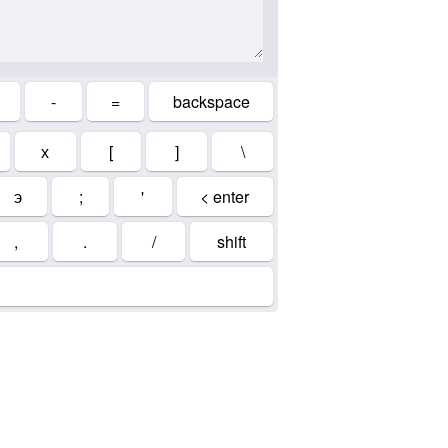
-
=
backspace
х
[
]
\
э
;
'
< enter
,
.
/
shift