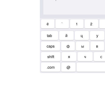
ё
`
1
2
tab
й
ц
у
caps
ф
ы
в
shift
я
ч
с
.com
@