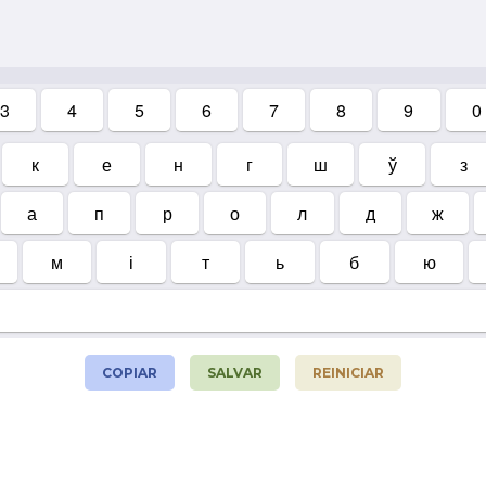
3
4
5
6
7
8
9
0
к
е
н
г
ш
ў
з
а
п
р
о
л
д
ж
м
і
т
ь
б
ю
COPIAR
SALVAR
REINICIAR