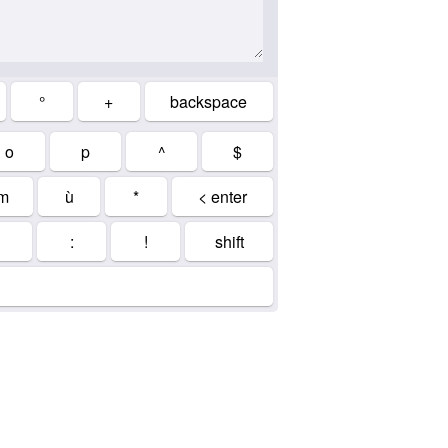
°
+
backspace
o
p
^
$
m
ù
*
< enter
:
!
shift