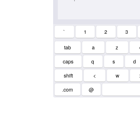
`
1
2
3
tab
a
z
caps
q
s
d
shift
<
w
.com
@