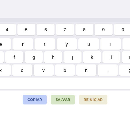
4
5
6
7
8
9
0
e
r
t
y
u
i
f
g
h
j
k
l
x
c
v
b
n
,
;
COPIAR
SALVAR
REINICIAR