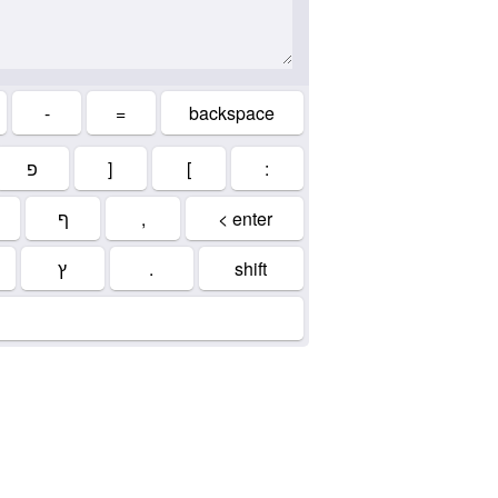
-
=
backspace
פ
]
[
:
ף
,
< enter
ץ
.
shift