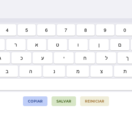
4
5
6
7
8
9
0
ם
ן
ו
ט
א
ר
ך
ל
ח
י
ע
כ
ג
ת
צ
מ
נ
ה
ב
COPIAR
SALVAR
REINICIAR