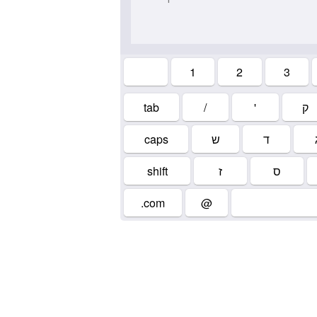
1
2
3
tab
/
'
ק
caps
ש
ד
shift
ז
ס
.com
@