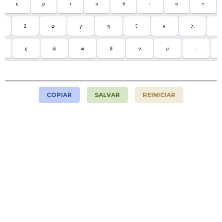
ε
ρ
τ
υ
θ
ι
ο
π
δ
φ
γ
η
ξ
κ
λ
΄
χ
ψ
ω
β
ν
μ
,
COPIAR
SALVAR
REINICIAR