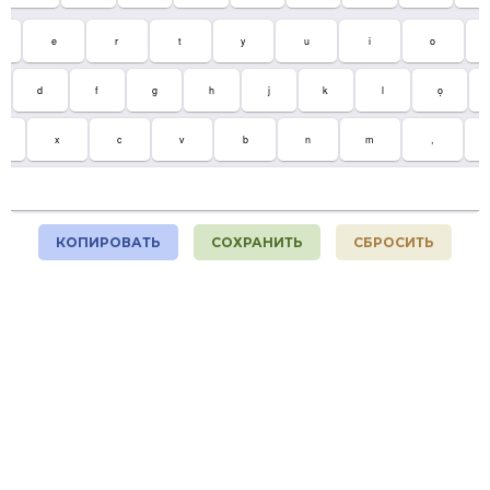
e
r
t
y
u
i
o
d
f
g
h
j
k
l
ọ
x
c
v
b
n
m
,
КОПИРОВАТЬ
СОХРАНИТЬ
СБРОСИТЬ