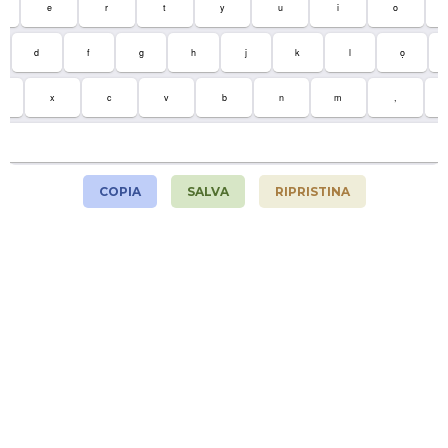
e
r
t
y
u
i
o
d
f
g
h
j
k
l
ọ
x
c
v
b
n
m
,
COPIA
SALVA
RIPRISTINA