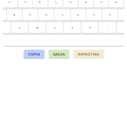
ে
া
ি
ু
ো
ক
গ
ঙ
উ
ট
ড
ন
ত
দ
প
;
ম
চ
জ
র
ল
শ
,
.
COPIA
SALVA
RIPRISTINA