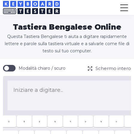
Tastiera Bengalese Online
Questa Tastiera Bengalese ti aiuta a digitare rapidamente
lettere e parole sulla tastiera virtuale e a salvarle come file di
testo sul tuo computer.
Schermo intero
Modalità chiaro / scuro
৩
৪
৫
৬
৭
৮
৯
০
-