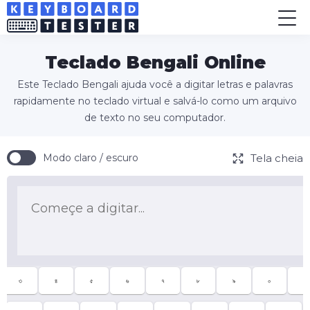
Teclado Bengali Online
Este Teclado Bengali ajuda você a digitar letras e palavras
rapidamente no teclado virtual e salvá-lo como um arquivo
de texto no seu computador.
Tela cheia
Modo claro / escuro
৩
৪
৫
৬
৭
৮
৯
০
-