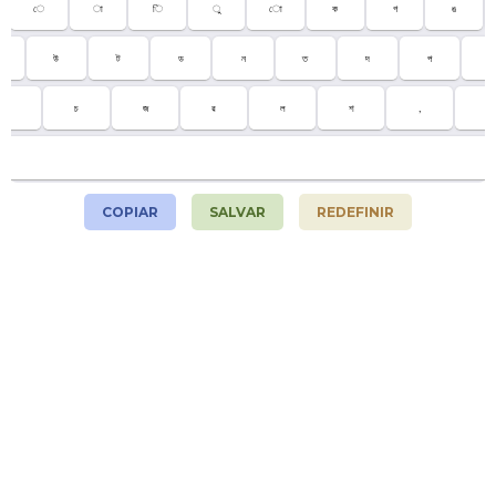
ে
া
ি
ু
ো
ক
গ
ঙ
উ
ট
ড
ন
ত
দ
প
;
ম
চ
জ
র
ল
শ
,
.
COPIAR
SALVAR
REDEFINIR