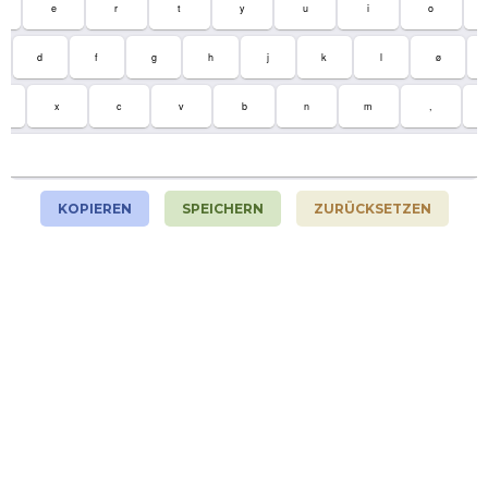
e
r
t
y
u
i
o
d
f
g
h
j
k
l
ø
x
c
v
b
n
m
,
KOPIEREN
SPEICHERN
ZURÜCKSETZEN